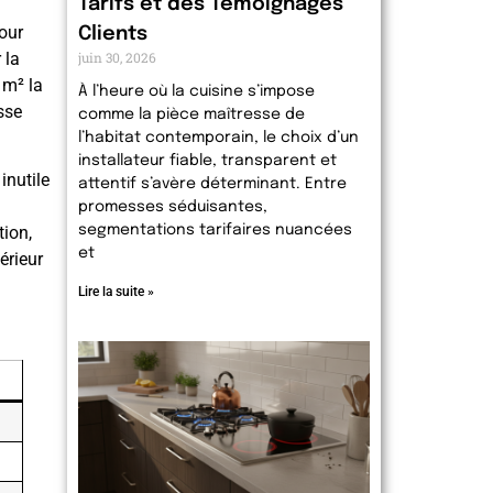
Tarifs et des Témoignages
pour
Clients
 la
juin 30, 2026
 m² la
À l’heure où la cuisine s’impose
sse
comme la pièce maîtresse de
l’habitat contemporain, le choix d’un
installateur fiable, transparent et
inutile
attentif s’avère déterminant. Entre
promesses séduisantes,
tion,
segmentations tarifaires nuancées
et
érieur
Lire la suite »