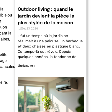
 la
Outdoor living : quand le
ible ou
jardin devient la pièce la
n
plus stylée de la maison
s, on
juillet 23, 2026
pant la
Il fut un temps où le jardin se
aires,
résumait à une pelouse, un barbecue
et deux chaises en plastique blanc.
Ce temps-là est révolu. Depuis
tite
quelques années, la tendance de
vage
Lire la suite »
 bancales
siré.