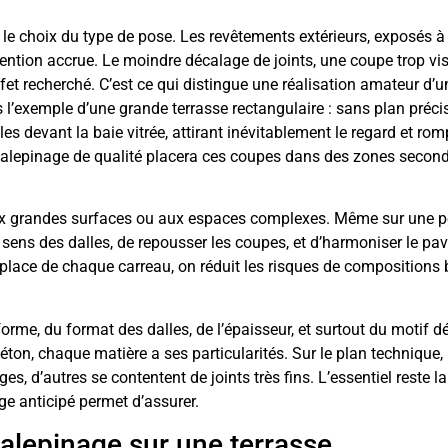
e le choix du type de pose. Les revêtements extérieurs, exposés à
tention accrue. Le moindre décalage de joints, une coupe trop vis
fet recherché. C’est ce qui distingue une réalisation amateur d’u
 l’exemple d’une grande terrasse rectangulaire : sans plan préci
es devant la baie vitrée, attirant inévitablement le regard et rom
 un calepinage de qualité placera ces coupes dans des zones second
ux grandes surfaces ou aux espaces complexes. Même sur une pe
e sens des dalles, de repousser les coupes, et d’harmoniser le pa
a place de chaque carreau, on réduit les risques de compositions
rme, du format des dalles, de l’épaisseur, et surtout du motif dé
béton, chaque matière a ses particularités. Sur le plan technique,
es, d’autres se contentent de joints très fins. L’essentiel reste la
ge anticipé permet d’assurer.
alepinage sur une terrasse