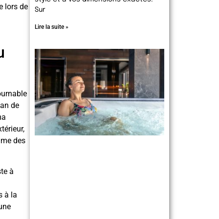
e lors de
Sur
Lire la suite »
u
tournable
lan de
ma
térieur,
omme des
ste à
s à la
 une