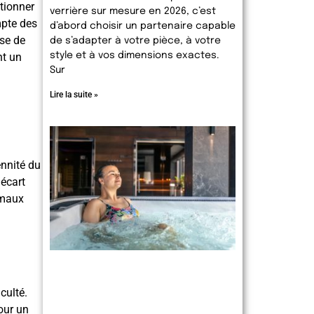
itionner
verrière sur mesure en 2026, c’est
mpte des
d’abord choisir un partenaire capable
sse de
de s’adapter à votre pièce, à votre
nt un
style et à vos dimensions exactes.
Sur
Lire la suite »
ennité du
 écart
imaux
culté.
our un