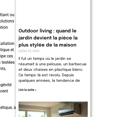
attant ou
solutions
ntion
Outdoor living : quand le
jardin devient la pièce la
tallation
plus stylée de la maison
tique et
juillet 23, 2026
ipe ces
Il fut un temps où le jardin se
s testées
résumait à une pelouse, un barbecue
nts,
et deux chaises en plastique blanc.
Ce temps-là est révolu. Depuis
quelques années, la tendance de
ngévité
Lire la suite »
vient
hétique, à