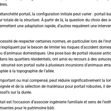
ères.
anchéité portail, la configuration initiale peut varier : portail b
r totale de la structure. À partir de là, la question du choix des 
permettent une adaptation rapide, d’autres requièrent une interve
cessité de respecter certaines normes, en particulier lors de l’ins
expliquent par le besoin de limiter les risques d’accident domes
ou d’animaux domestiques. Une pose bas de portail réussie antic
ans les quartiers résidentiels, ont ainsi eu recours à des astuce
a sécurisé son portail suite à plusieurs incursions d’animaux erra
tée à la topographie de l’allée.
p important ou mal compensé, peut réduire significativement la lo
ignée et de la sélection de matériaux pour portail robustes, il de
essifs sur la durée.
ail est l’occasion d’associer ingénierie familiale et sens de l’est
risantes pour le patrimoine bâti.