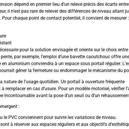
tension dépend en premier lieu d’un relevé précis des écarts entre
geur, il n’est pas rare de relever des différences de niveau allant j
 Pour chaque point de contact potentiel, il convient de mesurer :
ture
istant
cessaire pour la solution envisagée et oriente sur le choix entre
en pente, par exemple, l’emploi d’une bavette caoutchouc offre un
he en aluminium conviendra à un espace sous portail régulier. L’e
ui pourrait gêner la fermeture ou endommager le mécanisme du por
a nature de l’usage quotidien. Un portail à ouverture fréquente
t à remplacer en cas d’usure. Pour un modèle motorisé, vérifier l
ape incontournable avant la pose d’un seuil ou d’un rehaussement
émergent :
u le PVC conviennent pour suivre les variations de niveau.
sont à réserver aux espaces réguliers et aux objectifs d’esthétiq