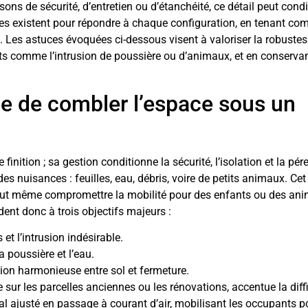
ons de sécurité, d’entretien ou d’étanchéité, ce détail peut cond
iées existent pour répondre à chaque configuration, en tenant co
n. Les astuces évoquées ci-dessous visent à valoriser la robuste
nts comme l’intrusion de poussière ou d’animaux, et en conserva
e de combler l’espace sous un
finition ; sa gestion conditionne la sécurité, l’isolation et la pér
des nuisances : feuilles, eau, débris, voire de petits animaux. Cet
et peut même compromettre la mobilité pour des enfants ou des an
ent donc à trois objectifs majeurs :
 et l’intrusion indésirable.
a poussière et l’eau.
tion harmonieuse entre sol et fermeture.
te sur les parcelles anciennes ou les rénovations, accentue la diffi
al ajusté en passage à courant d’air, mobilisant les occupants p