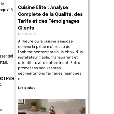
 le
Cuisine Elite : Analyse
usqu’à 5
Complète de la Qualité, des
Tarifs et des Témoignages
Clients
juin 30, 2026
À l’heure où la cuisine s’impose
comme la pièce maîtresse de
e
l’habitat contemporain, le choix d’un
ssentiel
installateur fiable, transparent et
tail.
attentif s’avère déterminant. Entre
promesses séduisantes,
segmentations tarifaires nuancées
’absence
et
.
Lire la suite »
ue