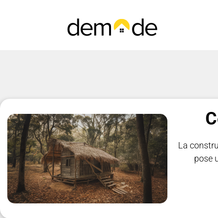
C
La constru
pose u