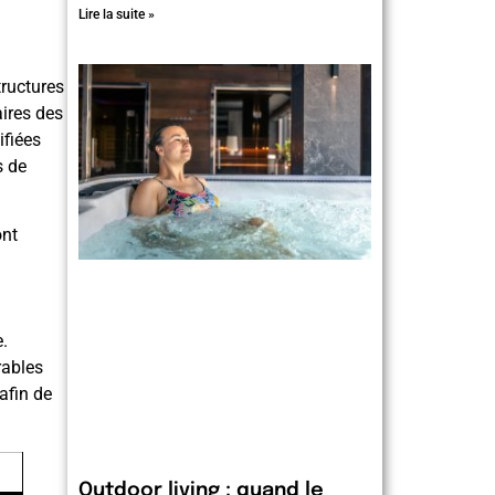
Lire la suite »
tructures
aires des
ifiées
s de
ont
.
rables
afin de
Outdoor living : quand le