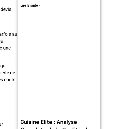
Lire la suite »
 devis
arfois au
la
nc une
 qui
berté de
es coûts
Cuisine Elite : Analyse
ur