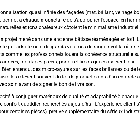
rsonnalisation quasi infinie des façades (mat, brillant, veinage boi
ue permet à chaque propriétaire de s’approprier l’espace, en harm
naturelles et tons chaleureux côtoient le minimalisme industriel.
’un projet mené dans une ancienne bâtisse réaménagée en loft. 
intégrer adroitement de grands volumes de rangement là où une 
s comme les professionnels louent la cohérence structurelle sur
 années, montages précis, portes et tiroirs qui conservent leur
 Bien entendu, des micro-rayures sur les faces brillantes ou de l
is elles relèvent souvent du lot de production ou d’un contrôle à
vec soin avant de signer le bon de livraison.
cité à conjuguer matériaux de qualité et adaptabilité à chaque i
 le confort quotidien recherchés aujourd’hui. L’expérience client 
pour certaines pièces), preuve supplémentaire du sérieux industr