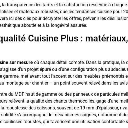
on, la transparence des tarifs et la satisfaction ressentie à chaqu
nnalisée et matériaux robustes, quelles tendances cuisine pour 2
vera ici des clés pour décrypter les offres, prévenir les désillusio
’esthétique aboutie et à la longévité assurée.
ualité Cuisine Plus : matériaux,
isine sur mesure
où chaque détail compte. Dans la pratique, la d
l s’agisse d’un projet épuré ou d’une configuration plus audacieu
 de gamme, met avant tout l’accent sur des meubles pré-montés e
 au montage sur chantier – un point souvent relevé dans les avis 
 entre du MDF haut de gamme ou des panneaux de particules m
ateurs relèvent la qualité des chants thermocollés, gage d’une mei
s, la robustesse des caissons, souvent de 19 mm d’épaisseur, riva
 de solidité s’accompagne de mécanismes soignés, notamment de
 coulisses robustes, qui favorisent une utilisation confortable s