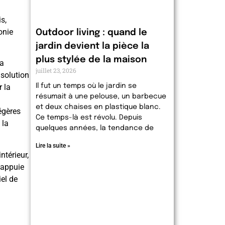
s,
onie
Outdoor living : quand le
jardin devient la pièce la
plus stylée de la maison
La
juillet 23, 2026
solution
 la
Il fut un temps où le jardin se
résumait à une pelouse, un barbecue
et deux chaises en plastique blanc.
égères
Ce temps-là est révolu. Depuis
 la
quelques années, la tendance de
Lire la suite »
ntérieur,
s’appuie
iel de