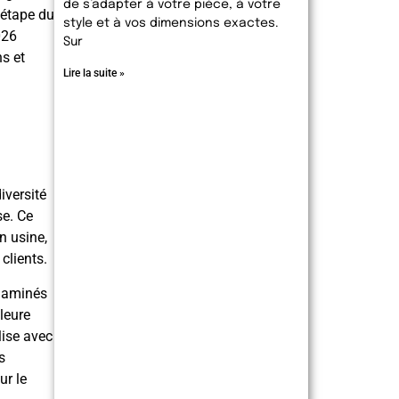
de s’adapter à votre pièce, à votre
e étape du
style et à vos dimensions exactes.
026
Sur
ns et
Lire la suite »
iversité
se. Ce
n usine,
clients.
élaminés
lleure
lise avec
s
ur le