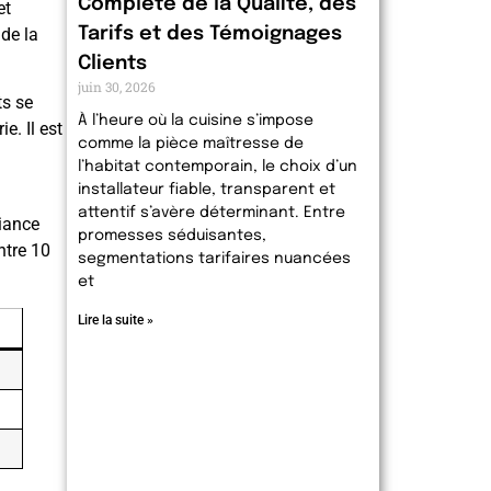
Complète de la Qualité, des
et
 de la
Tarifs et des Témoignages
Clients
juin 30, 2026
s se
À l’heure où la cuisine s’impose
e. Il est
comme la pièce maîtresse de
l’habitat contemporain, le choix d’un
installateur fiable, transparent et
attentif s’avère déterminant. Entre
iance
promesses séduisantes,
ntre 10
segmentations tarifaires nuancées
et
Lire la suite »