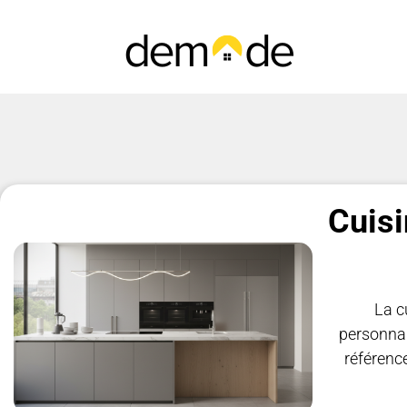
Cuisi
La c
personnal
référence