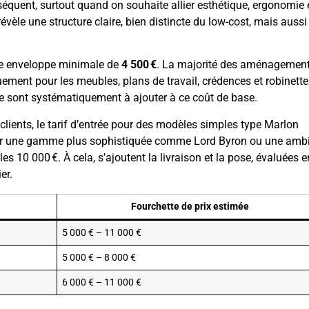
quent, surtout quand on souhaite allier esthétique, ergonomie 
évèle une structure claire, bien distincte du low-cost, mais aussi
une enveloppe minimale de
4 500 €
. La majorité des aménagement
uement pour les meubles, plans de travail, crédences et robinetteri
se sont systématiquement à ajouter à ce coût de base.
clients, le tarif d’entrée pour des modèles simples type Marlon
ur une gamme plus sophistiquée comme Lord Byron ou une amb
les 10 000 €. À cela, s’ajoutent la livraison et la pose, évaluées e
er.
Fourchette de prix estimée
5 000 € – 11 000 €
5 000 € – 8 000 €
6 000 € – 11 000 €