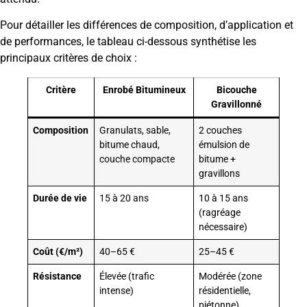
Pour détailler les différences de composition, d’application et
de performances, le tableau ci-dessous synthétise les
principaux critères de choix :
Critère
Enrobé Bitumineux
Bicouche
Gravillonné
Composition
Granulats, sable,
2 couches
bitume chaud,
émulsion de
couche compacte
bitume +
gravillons
Durée de vie
15 à 20 ans
10 à 15 ans
(ragréage
nécessaire)
Coût (€/m²)
40–65 €
25–45 €
Résistance
Élevée (trafic
Modérée (zone
intense)
résidentielle,
piétonne)