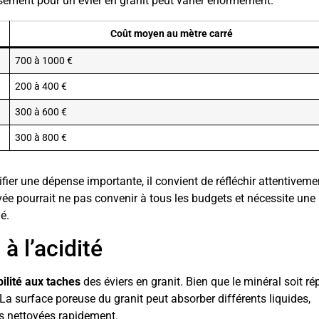
ssement pour un évier en granit peut varier énormément.
Coût moyen au mètre carré
700 à 1000 €
200 à 400 €
300 à 600 €
300 à 800 €
tifier une dépense importante, il convient de réfléchir attentivem
vée pourrait ne pas convenir à tous les budgets et nécessite une 
é.
à l’acidité
bilité aux taches
des éviers en granit. Bien que le minéral soit ré
 La surface poreuse du granit peut absorber différents liquides,
as nettoyées rapidement.