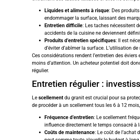
Liquides et aliments à risque
: Des produits
endommager la surface, laissant des marque
Entretien difficile
: Les taches nécessitent d
accidents de la cuisine ne deviennent défini
Produits d’entretien spécifiques
: Il est né
d’éviter d’abîmer la surface. L’utilisation
Ces considérations rendent l’entretien des éviers
moins d’attention. Un acheteur potentiel doit don
régulier.
Entretien régulier : invest
Le
scellement
du granit est crucial pour sa prote
de procéder à un scellement tous les 6 à 12 mois,
Fréquence d’entretien
: Le scellement fréqu
influence directement le temps consacré à l
Coûts de maintenance
: Le coût de l’achat 
peut somme toute alourdir le budget à long