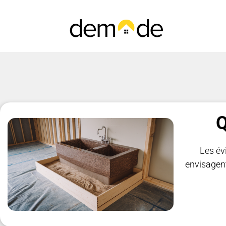
Q
Les év
envisagent