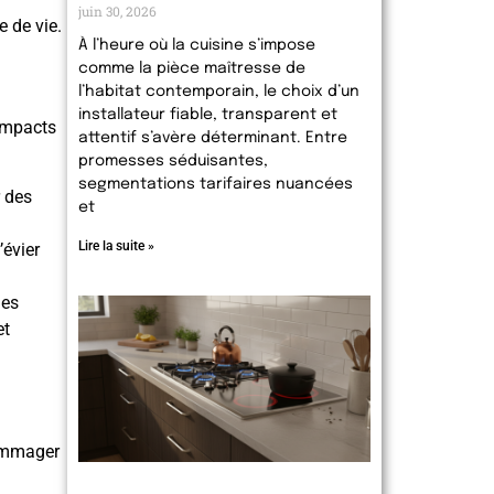
juin 30, 2026
e de vie.
À l’heure où la cuisine s’impose
comme la pièce maîtresse de
l’habitat contemporain, le choix d’un
installateur fiable, transparent et
 impacts
attentif s’avère déterminant. Entre
promesses séduisantes,
segmentations tarifaires nuancées
r des
et
Lire la suite »
’évier
des
et
ommager