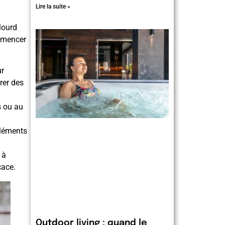
Lire la suite »
lourd
ommencer
ur
rer des
s ou au
éléments
 à
cace.
Outdoor living : quand le