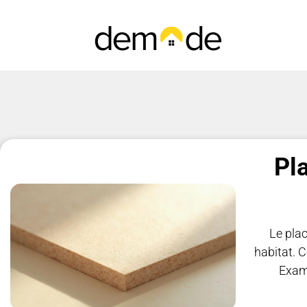
Pla
Le pla
habitat. C
Exami