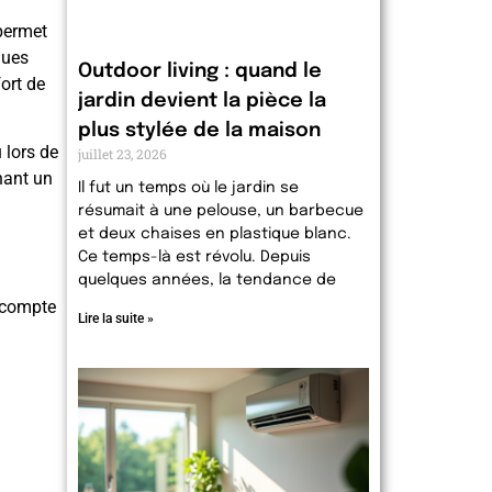
 permet
ques
Outdoor living : quand le
ort de
jardin devient la pièce la
plus stylée de la maison
 lors de
juillet 23, 2026
nant un
Il fut un temps où le jardin se
résumait à une pelouse, un barbecue
et deux chaises en plastique blanc.
Ce temps-là est révolu. Depuis
quelques années, la tendance de
n compte
Lire la suite »