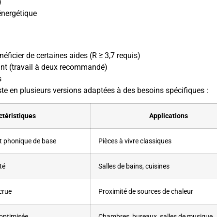
)
 énergétique
ficier de certaines aides (R ≥ 3,7 requis)
ant (travail à deux recommandé)
s
xiste en plusieurs versions adaptées à des besoins spécifiques :
ctéristiques
Applications
et phonique de base
Pièces à vivre classiques
té
Salles de bains, cuisines
crue
Proximité de sources de chaleur
 optimisée
Chambres, bureaux, salles de musique