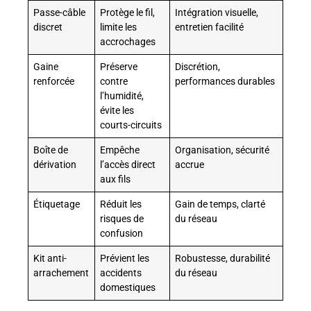
Passe-câble
Protège le fil,
Intégration visuelle,
discret
limite les
entretien facilité
accrochages
Gaine
Préserve
Discrétion,
renforcée
contre
performances durables
l’humidité,
évite les
courts-circuits
Boîte de
Empêche
Organisation, sécurité
dérivation
l’accès direct
accrue
aux fils
Étiquetage
Réduit les
Gain de temps, clarté
risques de
du réseau
confusion
Kit anti-
Prévient les
Robustesse, durabilité
arrachement
accidents
du réseau
domestiques