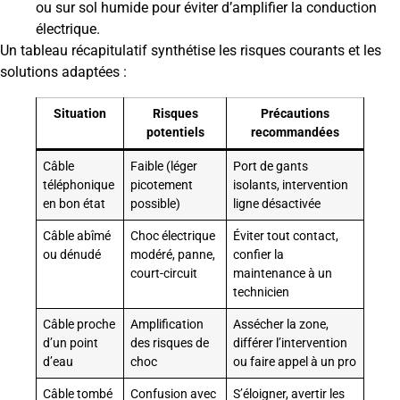
ou sur sol humide pour éviter d’amplifier la conduction
électrique.
Un tableau récapitulatif synthétise les risques courants et les
solutions adaptées :
Situation
Risques
Précautions
potentiels
recommandées
Câble
Faible (léger
Port de gants
téléphonique
picotement
isolants, intervention
en bon état
possible)
ligne désactivée
Câble abîmé
Choc électrique
Éviter tout contact,
ou dénudé
modéré, panne,
confier la
court-circuit
maintenance à un
technicien
Câble proche
Amplification
Assécher la zone,
d’un point
des risques de
différer l’intervention
d’eau
choc
ou faire appel à un pro
Câble tombé
Confusion avec
S’éloigner, avertir les