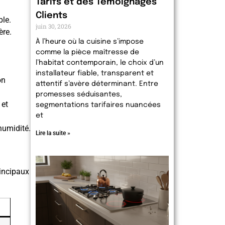
Tarifs et des Témoignages
Clients
ble.
juin 30, 2026
ère.
À l’heure où la cuisine s’impose
comme la pièce maîtresse de
l’habitat contemporain, le choix d’un
installateur fiable, transparent et
on
attentif s’avère déterminant. Entre
promesses séduisantes,
 et
segmentations tarifaires nuancées
et
humidité.
Lire la suite »
rincipaux