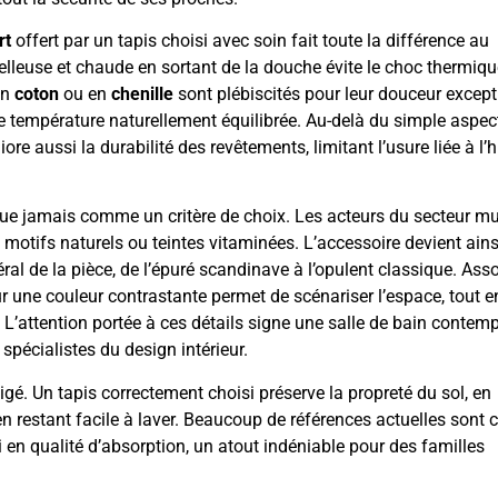
rt
offert par un tapis choisi avec soin fait toute la différence au
elleuse et chaude en sortant de la douche évite le choc thermiqu
en
coton
ou en
chenille
sont plébiscités pour leur douceur except
 température naturellement équilibrée. Au-delà du simple aspec
liore aussi la durabilité des revêtements, limitant l’usure liée à l’
que jamais comme un critère de choix. Les acteurs du secteur mul
 motifs naturels ou teintes vitaminées. L’accessoire devient ains
ral de la pièce, de l’épuré scandinave à l’opulent classique. Assor
our une couleur contrastante permet de scénariser l’espace, tout e
 L’attention portée à ces détails signe une salle de bain contem
spécialistes du design intérieur.
ligé. Un tapis correctement choisi préserve la propreté du sol, en
n restant facile à laver. Beaucoup de références actuelles sont
en qualité d’absorption, un atout indéniable pour des familles