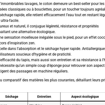
d’innombrables lavages, le coton demeure un best-seller pour les
ssées classiques ou à bouclettes, pour un toucher toujours agréa
chage rapide, elle retient efficacement l’eau tout en restant lég
ultra-facile.
ux et naturel, il conjugue légèreté, résistance et propriétés
haitant une alternative écologique.
ne sensation moelleuse inégalée sous le pied, pour un effet coc
ors d’inspiration zen.
elle dans l’absorption et le séchage hyper rapide. Antiallergique
tilisateurs soucieux d’hygiène et de praticité.
fficacité du tapis, mais aussi son entretien et sa résistance à l’
nécessite qu’un simple coup d’éponge pour retrouver son aspect
exigent des passages en machine réguliers.
au comparatif des matières les plus courantes, détaillant leurs p
Séchage
Entretien
Aspect écologique