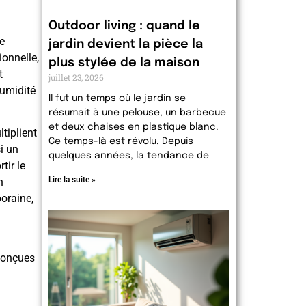
Outdoor living : quand le
e
jardin devient la pièce la
ionnelle,
plus stylée de la maison
t
juillet 23, 2026
humidité
Il fut un temps où le jardin se
résumait à une pelouse, un barbecue
et deux chaises en plastique blanc.
tiplient
Ce temps-là est révolu. Depuis
i un
quelques années, la tendance de
tir le
Lire la suite »
n
poraine,
 conçues