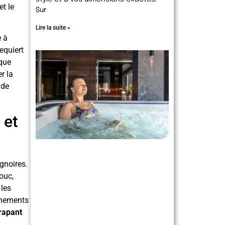
et le
Sur
Lire la suite »
e à
equiert
aque
r la
 de
 et
gnoires.
ouc,
 les
nnements
rapant